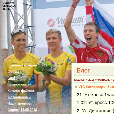
Суббота
08.08.2026
15:36
Главная страница
Блог
Форум
Блог
Главная
»
2016
»
Февраль
»
Каталог статей
УТС Кисловодск, 31.0
Каталог файлов
31. Ут. кросс 1ча
Фотоальбомы
1.02. Ут. кросс 
Наши тренеры
Спринт 13.05.2018
2. Ут. Дистанция