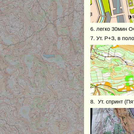
6. легко 30мин 
7. Ут. Р+З, в по
8. Ут. спринт (П