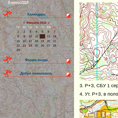
Х-кросс2019
Календарь
«
Февраль 2016
»
Пн
Вт
Ср
Чт
Пт
Сб
Вс
1
2
3
4
5
6
7
8
9
10
11
12
13
14
15
16
17
18
19
20
21
22
23
24
25
26
27
28
29
Форма входа
Добро пожаловать
3. Р+З, СБУ 1 се
4. Ут. Р+З, в пол