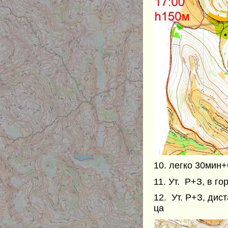
10. легко 30мин
11. Ут. Р+З, в г
12. Ут. Р+З, дис
ца