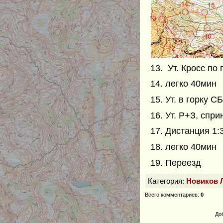
13. Ут. Кросс по 
14. легко 40мин
15. Ут. в горку СБ
16. Ут. Р+З, спри
17. Дистанция 1:
18. легко 40мин
19. Переезд
Категория
:
Новиков 
Всего комментариев
:
0
До