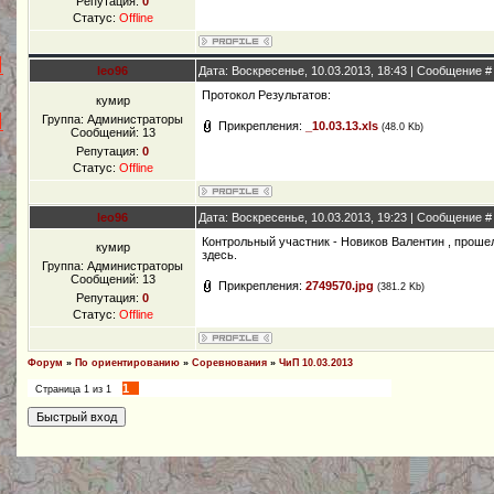
Репутация:
0
Статус:
Offline
leo96
Дата: Воскресенье, 10.03.2013, 18:43 | Сообщение 
Протокол Результатов:
кумир
Группа: Администраторы
Прикрепления:
_10.03.13.xls
(48.0 Kb)
Сообщений:
13
Репутация:
0
Статус:
Offline
leo96
Дата: Воскресенье, 10.03.2013, 19:23 | Сообщение 
Контрольный участник - Новиков Валентин , прошел
кумир
здесь.
Группа: Администраторы
Сообщений:
13
Прикрепления:
2749570.jpg
(381.2 Kb)
Репутация:
0
Статус:
Offline
Форум
»
По ориентированию
»
Соревнования
»
ЧиП 10.03.2013
1
Страница
1
из
1