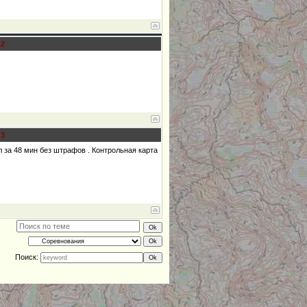
#
2
#
3
 за 48 мин без штрафов . Контрольная карта
Поиск: