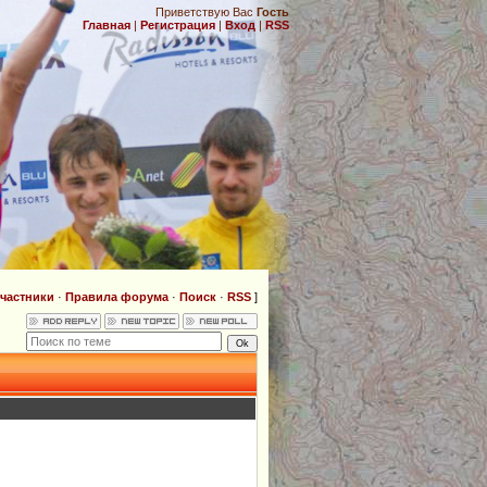
Приветствую Вас
Гость
Главная
|
Регистрация
|
Вход
|
RSS
.
частники
·
Правила форума
·
Поиск
·
RSS
]