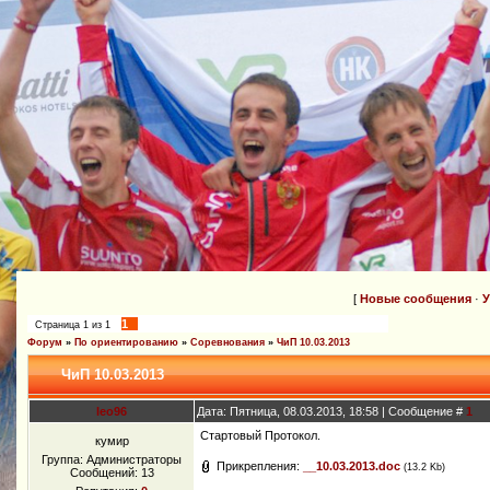
[
Новые сообщения
·
У
1
Страница
1
из
1
Форум
»
По ориентированию
»
Соревнования
»
ЧиП 10.03.2013
ЧиП 10.03.2013
leo96
Дата: Пятница, 08.03.2013, 18:58 | Сообщение #
1
Стартовый Протокол.
кумир
Группа: Администраторы
Прикрепления:
__10.03.2013.doc
(13.2 Kb)
Сообщений:
13