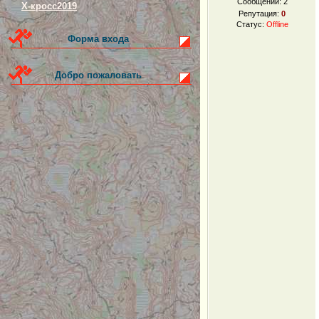
Сообщений:
2
Х-кросс2019
Репутация:
0
Статус:
Offline
Форма входа
Добро пожаловать