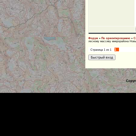
Форум
»
По ориентированию
»
С
лесному массиву микрорайона Новый
1
Страница
1
из
1
Copyr