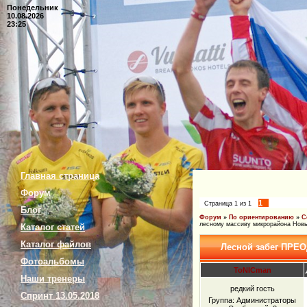
Понедельник
10.08.2026
23:25
Главная страница
Форум
1
Страница
1
из
1
Блог
Форум
»
По ориентированию
»
С
лесному массиву микрорайона Новый
Каталог статей
Каталог файлов
Лесной забег ПРЕ
Фотоальбомы
ToNICman
Наши тренеры
редкий гость
Спринт 13.05.2018
Группа: Администраторы