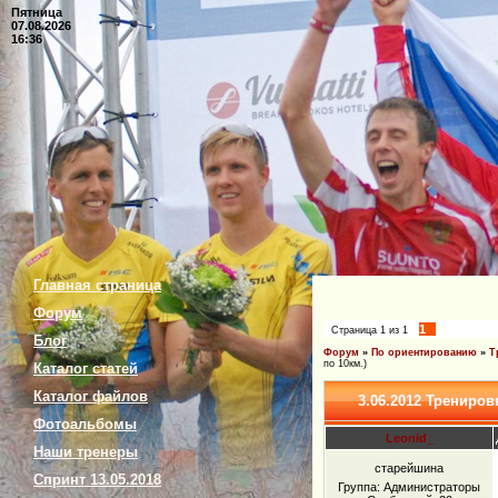
Пятница
07.08.2026
16:36
Главная страница
Форум
1
Страница
1
из
1
Блог
Форум
»
По ориентированию
»
Т
по 10км.)
Каталог статей
Каталог файлов
3.06.2012 Трениро
Фотоальбомы
Leonid_
Наши тренеры
старейшина
Спринт 13.05.2018
Группа: Администраторы