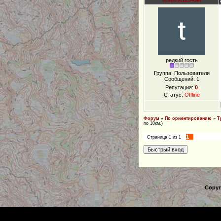
редкий гость
Группа: Пользователи
Сообщений:
1
Репутация:
0
Статус:
Offline
Форум
»
По ориентированию
»
Т
по 10км.)
1
Страница
1
из
1
Copyr