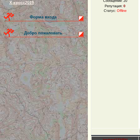
Сообщений:
20
Х-кросс2019
Репутация:
0
Статус:
Offline
Форма входа
Добро пожаловать
testtest12345kl