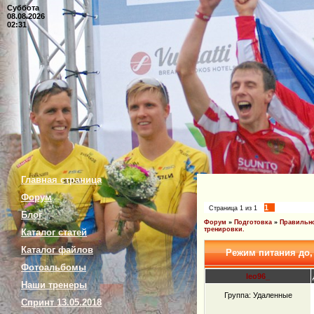
Суббота
08.08.2026
02:31
Главная страница
Форум
1
Страница
1
из
1
Блог
Форум
»
Подготовка
»
Правильно
тренировки.
Каталог статей
Каталог файлов
Режим питания до,
Фотоальбомы
leo96_
Наши тренеры
Группа: Удаленные
Спринт 13.05.2018