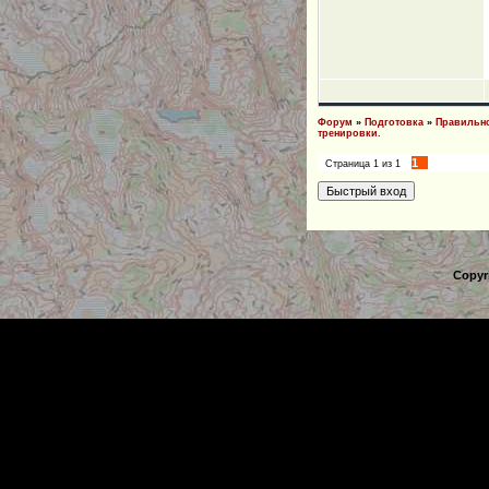
Форум
»
Подготовка
»
Правильно
тренировки.
1
Страница
1
из
1
Copyr