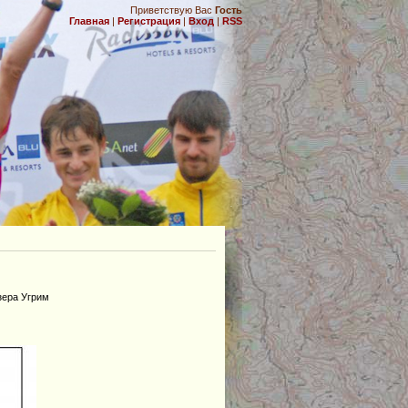
Приветствую Вас
Гость
Главная
|
Регистрация
|
Вход
|
RSS
.
зера Угрим