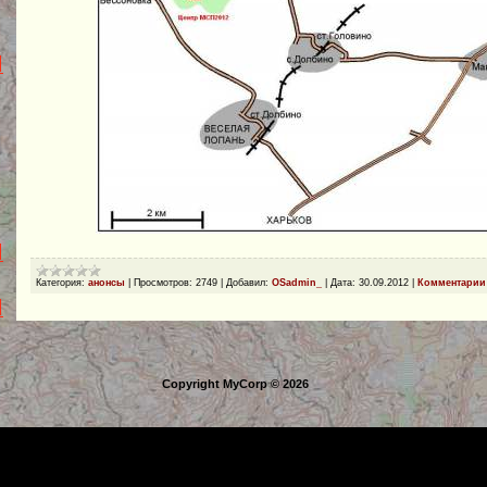
Категория:
анонсы
|
Просмотров:
2749
|
Добавил:
OSadmin_
|
Дата:
30.09.2012
|
Комментарии 
Copyright MyCorp © 2026