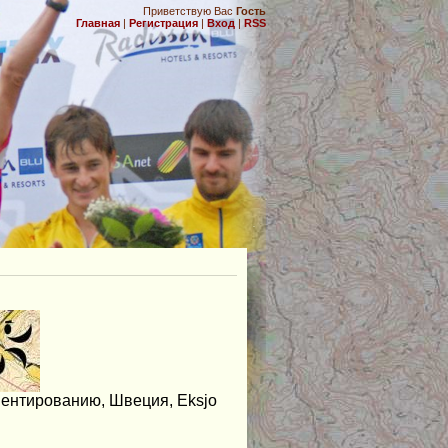
Приветствую Вас
Гость
Главная
|
Регистрация
|
Вход
|
RSS
.
ентированию, Швеция, Eksjo