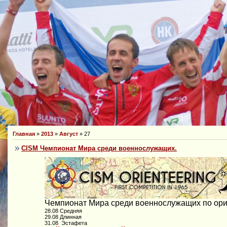
Главная
»
2013
»
Август
»
27
CISM Чемпионат Мира среди военнослужащих.
Чемпионат Мира среди военнослужащих по ори
28.08 Средняя
29.08 Длинная
31.08 Эстафета