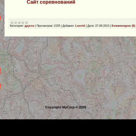
Сайт соревнований
Категория:
другое
|
Просмотров:
2155
|
Добавил:
Leonid
|
Дата:
27.08.2013
|
Комментарии (0)
Copyright MyCorp © 2026