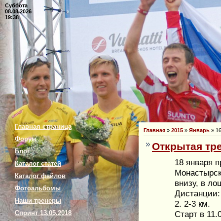
Суббота
08.08.2026
19:38
Главная страница
Главная
»
2015
»
Январь
»
1
Форум
Открытая тре
Блог
18 января п
Каталог статей
Монастырско
Каталог файлов
внизу, в ло
Фотоальбомы
Дистанции: 
Наши тренеры
2. 2-3 км.
Старт в 11.
Спринт 13.05.2018