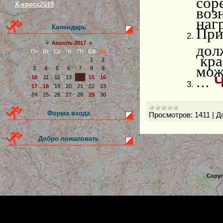
Х-кросс2019
воз
наг
Календарь
При
«
Апрель 2017
»
дол
Пн
Вт
Ср
Чт
Пт
Сб
Вс
кра
1
2
мож
3
4
5
6
7
8
9
...
Ч
10
11
12
13
14
15
16
17
18
19
20
21
22
23
24
25
26
27
28
29
30
Форма входа
Просмотров:
1411
|
Д
Добро пожаловать
Copyr