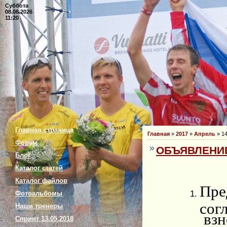
Суббота
08.08.2026
11:20
Главная страница
Главная
»
2017
»
Апрель
»
1
Форум
ОБЪЯВЛЕНИЕ
Блог
Каталог статей
Каталог файлов
Пре
Фотоальбомы
сог
Наши тренеры
взн
Спринт 13.05.2018
сор