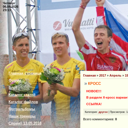
Четверг
06.08.2026
23:13
Главная страница
Главная
»
2017
»
Апрель
»
1
Форум
КРОСС
Блог
НОВОЕ!!!
Каталог статей
В разделе Х-кросс вариан
Каталог файлов
ССЫЛКА!
Фотоальбомы
Категория
:
другое
|
Просмотров
: 
Наши тренеры
Всего комментариев
:
0
Спринт 13.05.2018