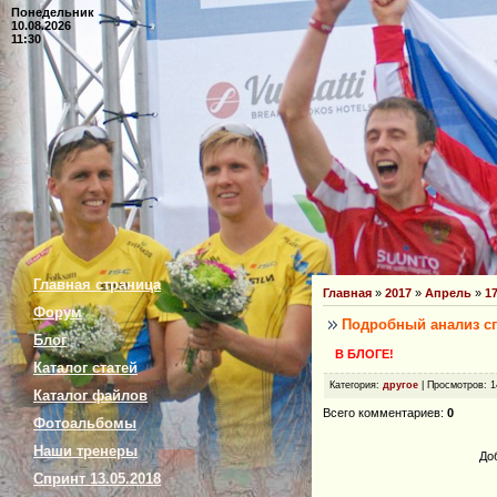
Понедельник
10.08.2026
11:30
Главная страница
Главная
»
2017
»
Апрель
»
1
Форум
Подробный анализ сп
Блог
В БЛОГЕ!
Каталог статей
Категория
:
другое
|
Просмотров
: 
Каталог файлов
Всего комментариев
:
0
Фотоальбомы
Наши тренеры
До
Спринт 13.05.2018