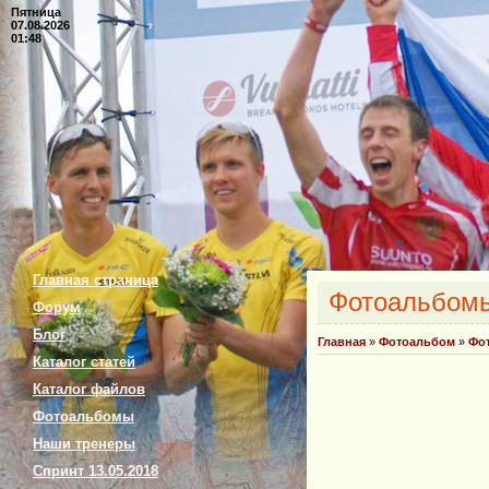
Пятница
07.08.2026
01:48
Главная страница
Фотоальбом
Форум
Блог
Главная
»
Фотоальбом
»
Фо
Каталог статей
Каталог файлов
Фотоальбомы
Наши тренеры
Спринт 13.05.2018