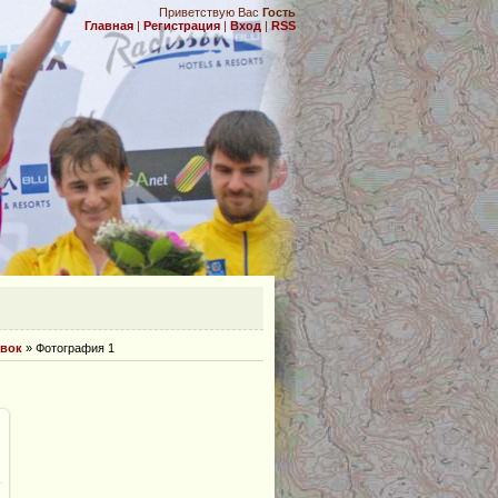
Приветствую Вас
Гость
Главная
|
Регистрация
|
Вход
|
RSS
.
овок
» Фотография 1