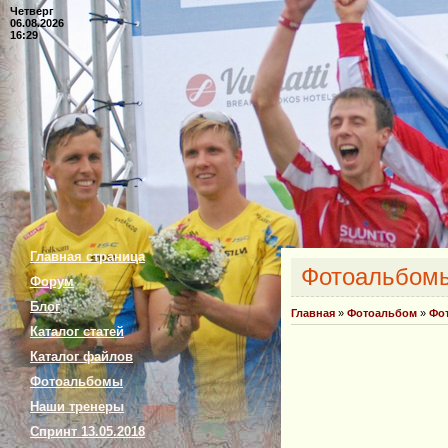
Четверг
06.08.2026
16:29
Главная страница
Фотоальбом
Форум
Блог
Главная
»
Фотоальбом
»
Фо
Каталог статей
Каталог файлов
Фотоальбомы
Наши тренеры
Спринт 13.05.2018