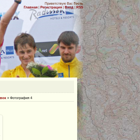
Приветствую Вас
Гость
Главная
|
Регистрация
|
Вход
|
RSS
.
овок
» Фотография 4