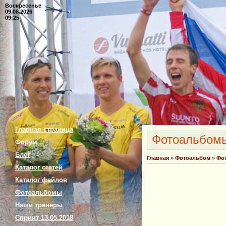
Воскресенье
09.08.2026
09:25
Главная страница
Фотоальбом
Форум
Блог
Главная
»
Фотоальбом
»
Фо
Каталог статей
Каталог файлов
Фотоальбомы
Наши тренеры
Спринт 13.05.2018