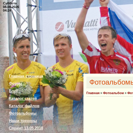
Суббота
08.08.2026
04:24
Главная страница
Фотоальбом
Форум
Блог
Главная
»
Фотоальбом
»
Фо
Каталог статей
Каталог файлов
Фотоальбомы
Наши тренеры
Спринт 13.05.2018