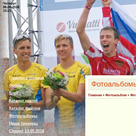
Четверг
06.08.2026
15:21
Главная страница
Фотоальбом
Форум
Блог
Главная
»
Фотоальбом
»
Фо
Каталог статей
Каталог файлов
Фотоальбомы
Наши тренеры
Спринт 13.05.2018