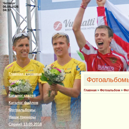
Четверг
06.08.2026
04:37
Главная страница
Фотоальбом
Форум
Блог
Главная
»
Фотоальбом
»
Фо
Каталог статей
Каталог файлов
Фотоальбомы
Наши тренеры
Спринт 13.05.2018