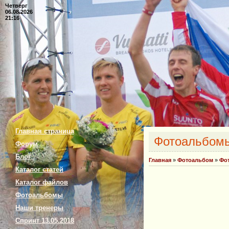
Четверг
06.08.2026
21:16
Главная страница
Фотоальбом
Форум
Блог
Главная
»
Фотоальбом
»
Фо
Каталог статей
Каталог файлов
Фотоальбомы
Наши тренеры
Спринт 13.05.2018