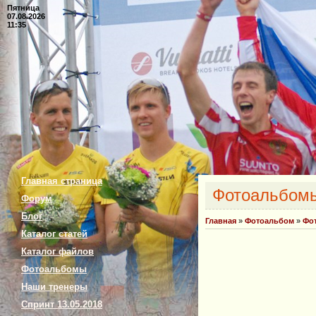
Пятница
07.08.2026
11:35
Главная страница
Фотоальбом
Форум
Блог
Главная
»
Фотоальбом
»
Фо
Каталог статей
Каталог файлов
Фотоальбомы
Наши тренеры
Спринт 13.05.2018