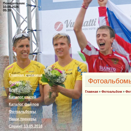
Понедельник
10.08.2026
05:39
Главная страница
Фотоальбом
Форум
Блог
Главная
»
Фотоальбом
»
Фо
Каталог статей
Каталог файлов
Фотоальбомы
Наши тренеры
Спринт 13.05.2018