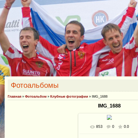
Фотоальбомы
Главная
»
Фотоальбом
»
Клубные фотографии
» IMG_1688
IMG_1688
853
0
0.0
В реальном размере