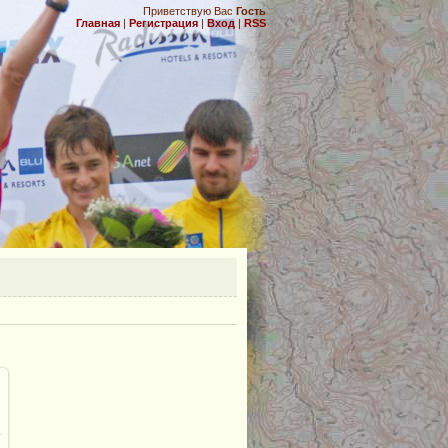
Приветствую Вас
Гость
Главная
|
Регистрация
|
Вход
|
RSS
.