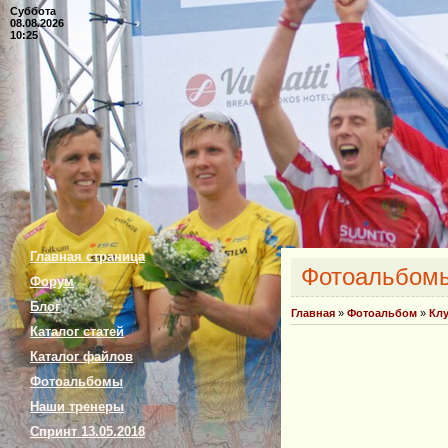
Суббота
08.08.2026
10:25
Главная страница
Фотоальбом
Форум
Блог
Главная
»
Фотоальбом
»
Кл
Каталог статей
Каталог файлов
Фотоальбомы
Наши тренеры
Спринт 13.05.2018