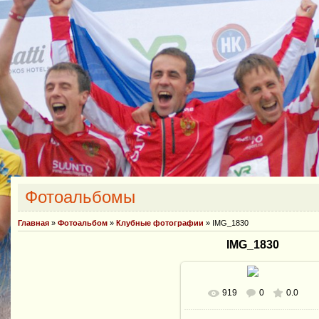
Фотоальбомы
Главная
»
Фотоальбом
»
Клубные фотографии
» IMG_1830
IMG_1830
919
0
0.0
В реальном размере