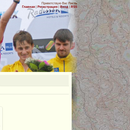
Приветствую Вас
Гость
Главная
|
Регистрация
|
Вход
|
RSS
.