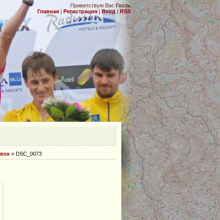
Приветствую Вас
Гость
Главная
|
Регистрация
|
Вход
|
RSS
.
овок
» DSC_0073