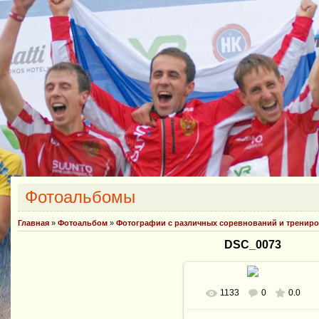
Фотоальбомы
Главная
»
Фотоальбом
»
Фотографии с различных соревнований и тренир
DSC_0073
1133
0
0.0
В реальном размере