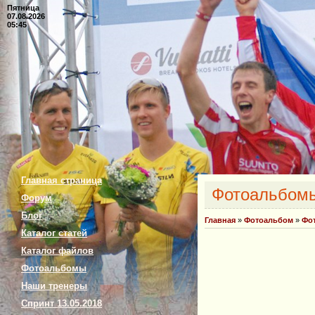
Пятница
07.08.2026
05:45
Главная страница
Фотоальбом
Форум
Блог
Главная
»
Фотоальбом
»
Фо
Каталог статей
Каталог файлов
Фотоальбомы
Наши тренеры
Спринт 13.05.2018