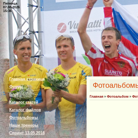
Пятница
07.08.2026
15:36
Главная страница
Фотоальбом
Форум
Блог
Главная
»
Фотоальбом
»
Фо
Каталог статей
Каталог файлов
Фотоальбомы
Наши тренеры
Спринт 13.05.2018