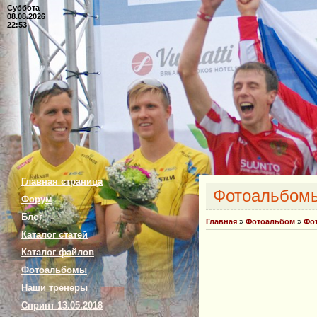
Суббота
08.08.2026
22:53
Главная страница
Фотоальбом
Форум
Блог
Главная
»
Фотоальбом
»
Фо
Каталог статей
Каталог файлов
Фотоальбомы
Наши тренеры
Спринт 13.05.2018