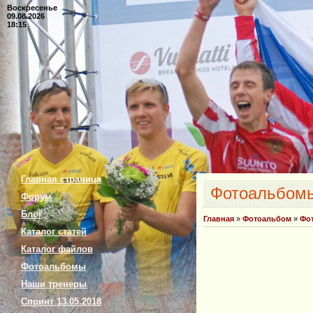
Воскресенье
09.08.2026
18:15
Главная страница
Фотоальбом
Форум
Блог
Главная
»
Фотоальбом
»
Фо
Каталог статей
Каталог файлов
Фотоальбомы
Наши тренеры
Спринт 13.05.2018