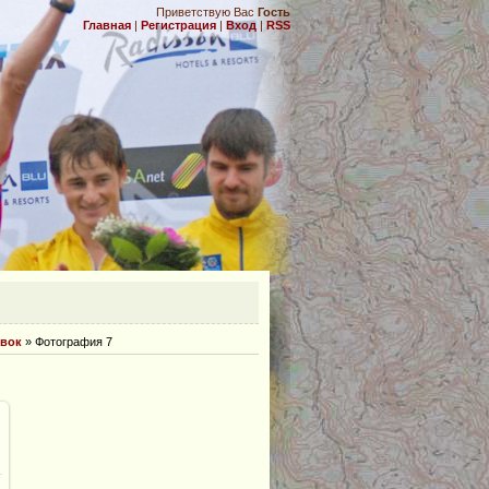
Приветствую Вас
Гость
Главная
|
Регистрация
|
Вход
|
RSS
.
овок
» Фотография 7