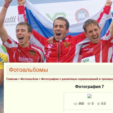
Фотоальбомы
Главная
»
Фотоальбом
»
Фотографии с различных соревнований и тренир
Фотография 7
900
0
0.0
В реальном размере