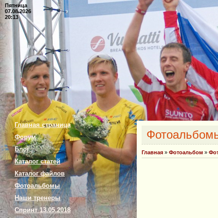
Пятница
07.08.2026
20:13
Главная страница
Фотоальбом
Форум
Блог
Главная
»
Фотоальбом
»
Фо
Каталог статей
Каталог файлов
Фотоальбомы
Наши тренеры
Спринт 13.05.2018