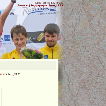
Приветствую Вас
Гость
Главная
|
Регистрация
|
Вход
|
RSS
.
овок
» IMG_1302