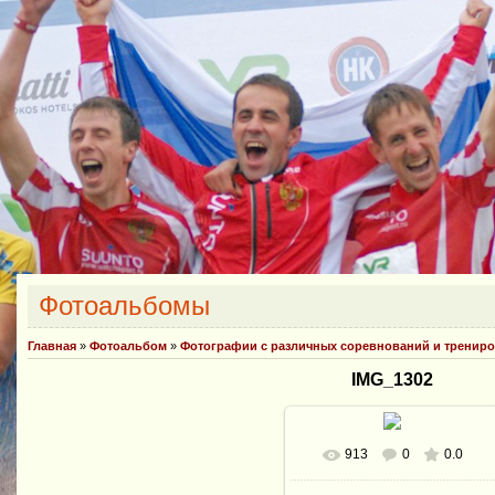
Фотоальбомы
Главная
»
Фотоальбом
»
Фотографии с различных соревнований и тренир
IMG_1302
913
0
0.0
В реальном размере