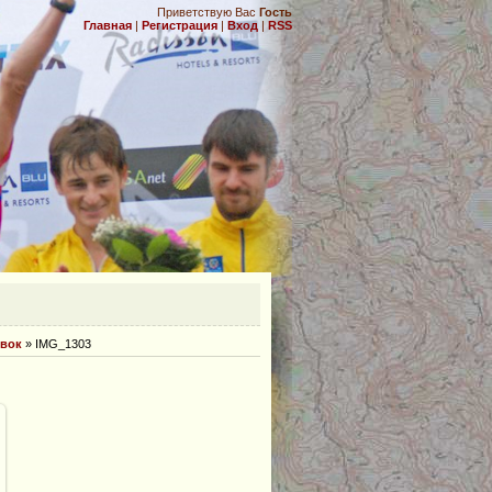
Приветствую Вас
Гость
Главная
|
Регистрация
|
Вход
|
RSS
.
овок
» IMG_1303