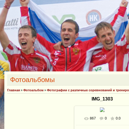
Фотоальбомы
Главная
»
Фотоальбом
»
Фотографии с различных соревнований и тренир
IMG_1303
867
0
0.0
В реальном размере