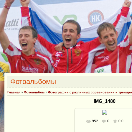
Фотоальбомы
Главная
»
Фотоальбом
»
Фотографии с различных соревнований и тренир
IMG_1480
952
0
0.0
В реальном размере