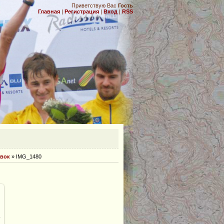
Приветствую Вас
Гость
Главная
|
Регистрация
|
Вход
|
RSS
.
овок
» IMG_1480