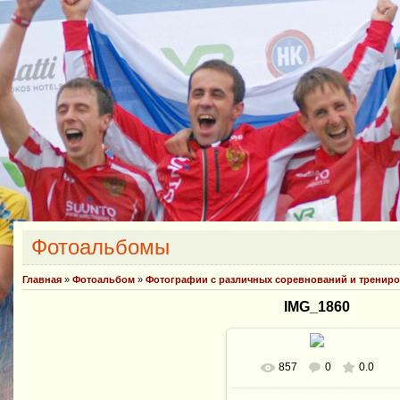
Фотоальбомы
Главная
»
Фотоальбом
»
Фотографии с различных соревнований и тренир
IMG_1860
857
0
0.0