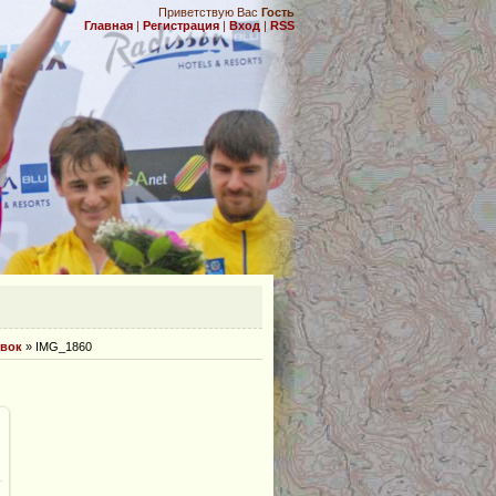
Приветствую Вас
Гость
Главная
|
Регистрация
|
Вход
|
RSS
.
овок
» IMG_1860