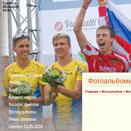
Суббота
08.08.2026
02:59
Главная страница
Фотоальбом
Форум
Блог
Главная
»
Фотоальбом
»
Фо
Каталог статей
Каталог файлов
Фотоальбомы
Наши тренеры
Спринт 13.05.2018