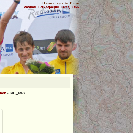
Приветствую Вас
Гость
Главная
|
Регистрация
|
Вход
|
RSS
.
овок
» IMG_1868