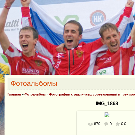
Фотоальбомы
Главная
»
Фотоальбом
»
Фотографии с различных соревнований и тренир
IMG_1868
870
0
0.0